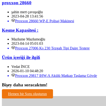
proxxon 28660
şahin mert çavuşoğlu
2023-04-28 13:41:56
Proxxon 28660 WP-E Polisaj Makinesi
Kesme Kapasitesi :
Mazlume Mazlumoğlu
2023-04-14 05:01:03
Proxxon 27006 Ks 230 Tezgah Tipi Daire Testere
Ürün içeriği ile ilgili
Vedat İNCE
2026-01-10 04:48:20
Proxxon 29817 lHW-A Akülü Matkap Taşlama Gövde
Bişey daha soracaktım!
Hemen bir Soru oluşturun