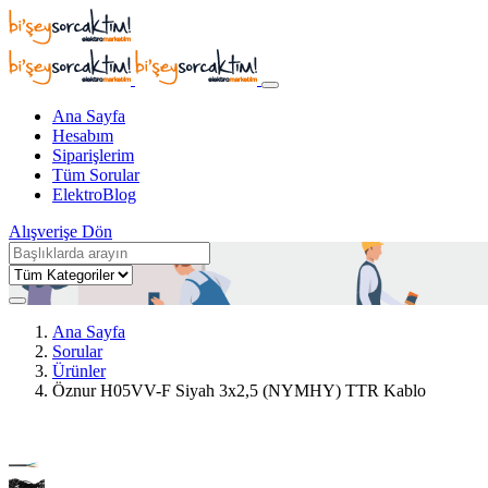
Ana Sayfa
Hesabım
Siparişlerim
Tüm Sorular
ElektroBlog
Alışverişe Dön
Ana Sayfa
Sorular
Ürünler
Öznur H05VV-F Siyah 3x2,5 (NYMHY) TTR Kablo