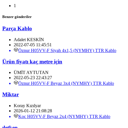
1
Benzer gönderiler
Parça Kablo
Adalet KESKİN
2022-07-05 11:45:51
Öznur H05VV-F Siyah 4x1,5 (NYMHY) TTR Kablo
Ürün fiyatı kaç metre için
ÜMİT AYTUTAN
2022-05-23 22:43:27
Öznur H05VV-F Beyaz 3x4 (NYMHY) TTR Kablo
Miktar
Koray Kızılyar
2026-01-12 21:08:28
Koç H05VV-F Beyaz 2x4 (NYMHY) TTR Kablo
ıletken