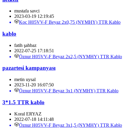
mustafa savci
2023-03-19 12:19:45
Koç H05VV-F Beyaz 2x0,75 (NYMHY) TTR Kablo
kablo
fatih şahbaz
2022-07-25 17:18:51
Öznur H05VV-F Beyaz 2x2,5 (NYMHY) TTR Kablo
pazartesi kampanyası
metin uysal
2023-11-20 16:07:50
Öznur H05VV-F Beyaz 3x1 (NYMHY) TTR Kablo
3*1.5 TTR kablo
Koral ERYAZ
2022-07-18 14:11:48
Öznur H05VV-F Beyaz 3x1,5 (NYMHY) TTR Kablo