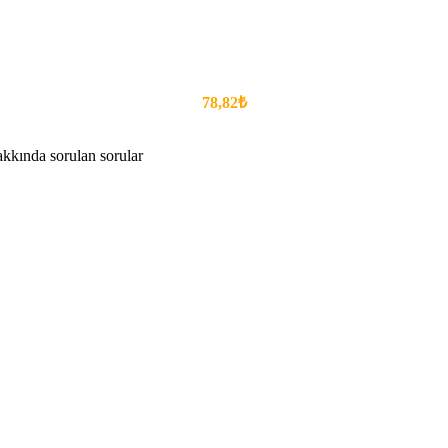
78,82₺
ında sorulan sorular