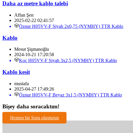
Daha az metre kablo talebi
Affan Şen
2025-02-22 02:41:57
Öznur H05VV-F Siyah 2x0,75 (NYMHY) TTR Kablo
Kablo
Mesut Şişmanoğlu
2024-10-21 17:20:58
Koç H05VV-F Siyah 3x2,5 (NYMHY) TTR Kablo
Kablo kesit
mustafa
2025-04-27 17:49:26
Öznur H05VV-F Beyaz 3x1,5 (NYMHY) TTR Kablo
Bişey daha soracaktım!
Hemen bir Soru oluşturun