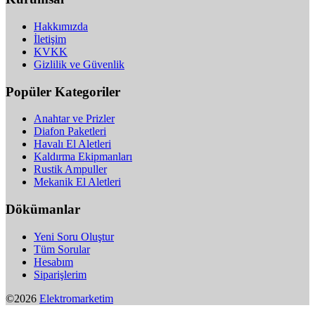
Hakkımızda
İletişim
KVKK
Gizlilik ve Güvenlik
Popüler Kategoriler
Anahtar ve Prizler
Diafon Paketleri
Havalı El Aletleri
Kaldırma Ekipmanları
Rustik Ampuller
Mekanik El Aletleri
Dökümanlar
Yeni Soru Oluştur
Tüm Sorular
Hesabım
Siparişlerim
©2026
Elektromarketim