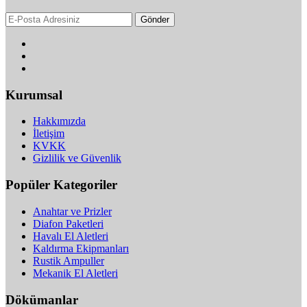
Gönder
Kurumsal
Hakkımızda
İletişim
KVKK
Gizlilik ve Güvenlik
Popüler Kategoriler
Anahtar ve Prizler
Diafon Paketleri
Havalı El Aletleri
Kaldırma Ekipmanları
Rustik Ampuller
Mekanik El Aletleri
Dökümanlar