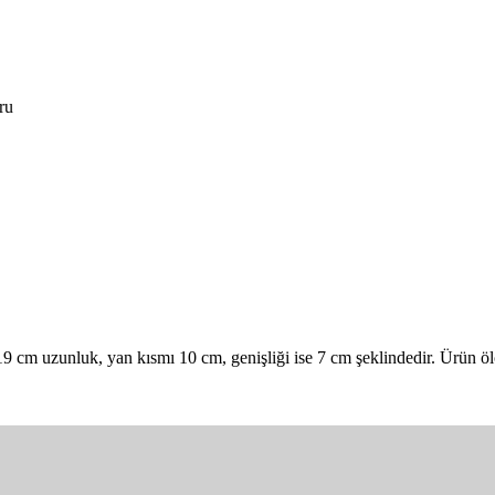
u

9 cm uzunluk, yan kısmı 10 cm, genişliği ise 7 cm şeklindedir. Ürün ölçü