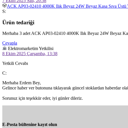
7 Ekim 2025 Salı, 20:58
ACK AP03-02410 4000K Ilık Beyaz 24W Beyaz Kasa Sıva Üstü Y
S:
Ürün tedariği
Merhaba 3 adet ACK AP03-02410 4000K Ilık Beyaz 24W Beyaz Kasa Sı
Cevapla
Elektromarketim Yetkilisi
8 Ekim 2025 Çarşamba, 13:38
Yetkili Cevabı
C:
Merhaba Erdem Bey,

Gelince haber ver butonuna tıklayarak güncel stoklardan haberdar olabi
Sorunuz için teşekkür eder, iyi günler dileriz.
E-Posta bültenine kayıt olun