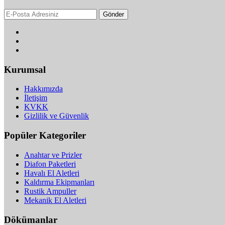
Gönder
Kurumsal
Hakkımızda
İletişim
KVKK
Gizlilik ve Güvenlik
Popüler Kategoriler
Anahtar ve Prizler
Diafon Paketleri
Havalı El Aletleri
Kaldırma Ekipmanları
Rustik Ampuller
Mekanik El Aletleri
Dökümanlar