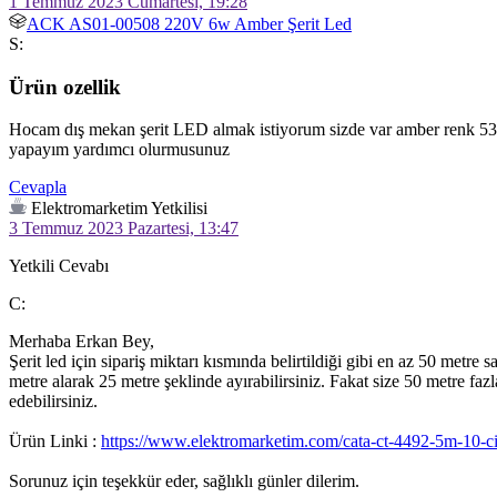
1 Temmuz 2023 Cumartesi, 19:28
ACK AS01-00508 220V 6w Amber Şerit Led
S:
Ürün ozellik
Hocam dış mekan şerit LED almak istiyorum sizde var amber renk 53 T
yapayım yardımcı olurmusunuz
Cevapla
Elektromarketim Yetkilisi
3 Temmuz 2023 Pazartesi, 13:47
Yetkili Cevabı
C:
Merhaba Erkan Bey,

Şerit led için sipariş miktarı kısmında belirtildiği gibi en az 50 metre
metre alarak 25 metre şeklinde ayırabilirsiniz. Fakat size 50 metre fa
edebilirsiniz.

Ürün Linki : 
https://www.elektromarketim.com/cata-ct-4492-5m-10-ci
Sorunuz için teşekkür eder, sağlıklı günler dilerim.