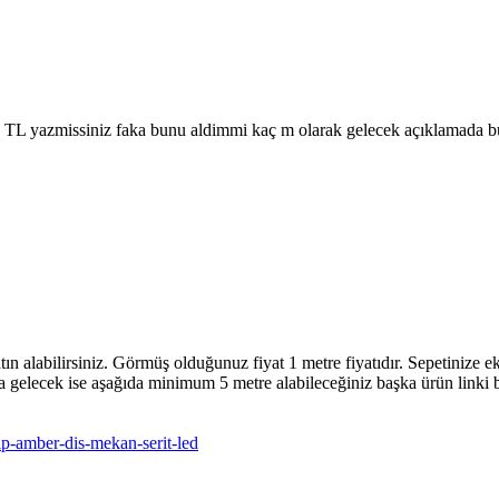
L yazmissiniz faka bunu aldimmi kaç m olarak gelecek açıklamada bunu
 satın alabilirsiniz. Görmüş olduğunuz fiyat 1 metre fiyatıdır. Sepetinize
zla gelecek ise aşağıda minimum 5 metre alabileceğiniz başka ürün linki b
p-amber-dis-mekan-serit-led