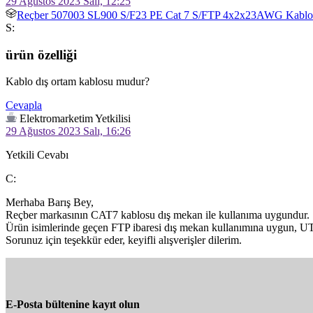
29 Ağustos 2023 Salı, 12:25
Reçber 507003 SL900 S/F23 PE Cat 7 S/FTP 4x2x23AWG Kablo
S:
ürün özelliği
Kablo dış ortam kablosu mudur? 
Cevapla
Elektromarketim Yetkilisi
29 Ağustos 2023 Salı, 16:26
Yetkili Cevabı
C:
Merhaba Barış Bey,

Reçber markasının CAT7 kablosu dış mekan ile kullanıma uygundur.

Ürün isimlerinde geçen FTP ibaresi dış mekan kullanımına uygun, UTP 
Sorunuz için teşekkür eder, keyifli alışverişler dilerim.
E-Posta bültenine kayıt olun