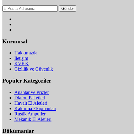
Gönder
Kurumsal
Hakkımızda
İletişim
KVKK
Gizlilik ve Güvenlik
Popüler Kategoriler
Anahtar ve Prizler
Diafon Paketleri
Havalı El Aletleri
Kaldırma Ekipmanları
Rustik Ampuller
Mekanik El Aletleri
Dökümanlar