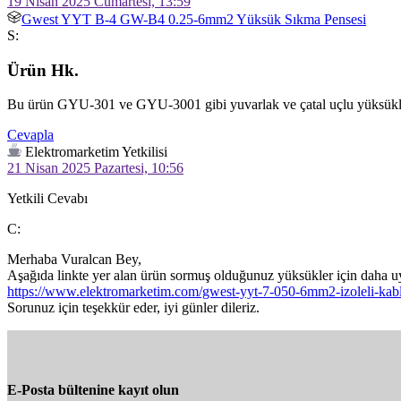
19 Nisan 2025 Cumartesi, 13:59
Gwest YYT B-4 GW-B4 0.25-6mm2 Yüksük Sıkma Pensesi
S:
Ürün Hk.
Bu ürün GYU-301 ve GYU-3001 gibi yuvarlak ve çatal uçlu yüksüklerin
Cevapla
Elektromarketim Yetkilisi
21 Nisan 2025 Pazartesi, 10:56
Yetkili Cevabı
C:
Merhaba Vuralcan Bey,

https://www.elektromarketim.com/gwest-yyt-7-050-6mm2-izoleli-kab
Sorunuz için teşekkür eder, iyi günler dileriz.
E-Posta bültenine kayıt olun