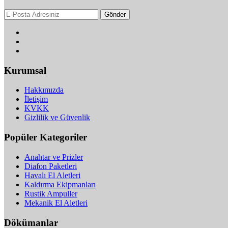
Gönder
Kurumsal
Hakkımızda
İletişim
KVKK
Gizlilik ve Güvenlik
Popüler Kategoriler
Anahtar ve Prizler
Diafon Paketleri
Havalı El Aletleri
Kaldırma Ekipmanları
Rustik Ampuller
Mekanik El Aletleri
Dökümanlar