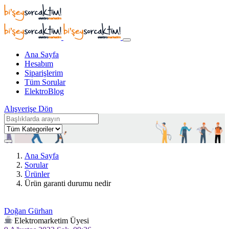
Ana Sayfa
Hesabım
Siparişlerim
Tüm Sorular
ElektroBlog
Alışverişe Dön
Ana Sayfa
Sorular
Ürünler
Ürün garanti durumu nedir
Doğan Gürhan
Elektromarketim Üyesi