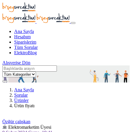
Ana Sayfa
Hesabım
Siparişlerim
Tüm Sorular
ElektroBlog
Alışverişe Dön
Ana Sayfa
Sorular
Ürünler
Ürün fiyatı
Özğür çalışkan
Elektromarketim Üyesi