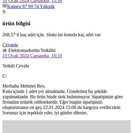
10 Ocak 2024 Çarşamba, 15:59
Knipex 97 99 74 Yüksük
S:
ürün bilgisi
268,57 tl kaç adet için. 1kutu ise kutuda kaç adet var
Cevapla
Elektromarketim Yetkilisi
10 Ocak 2024 Çarşamba, 16:10
Yetkili Cevabı
C:
Merhaba Mehmet Bey,

Kutu içinde 1 adet yer almaktadır. Gönderimi bu şekilde 
yapılmaktadır. Bu ürün bizde stok bulunmuyor. Siparişinize göre 
firmadan tedarik edilmektedir. Eğer bugün siparişinizi 
oluşturursanız en geç 22.01.2024 15:00 da kargoya verilecektir.

Sorunuz için teşekkür eder, iyi günler dilerim.