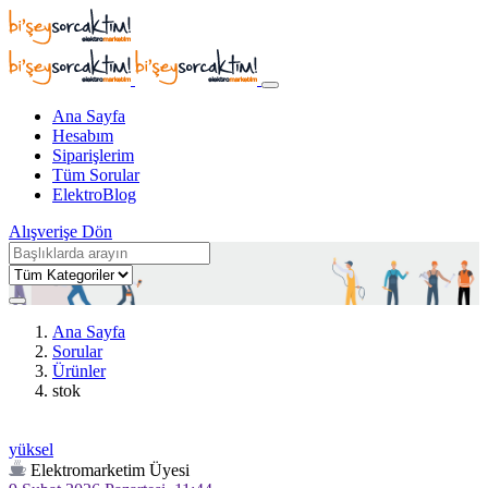
Ana Sayfa
Hesabım
Siparişlerim
Tüm Sorular
ElektroBlog
Alışverişe Dön
Ana Sayfa
Sorular
Ürünler
stok
yüksel
Elektromarketim Üyesi