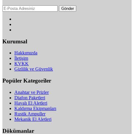
Gönder
Kurumsal
Hakkımızda
İletişim
KVKK
Gizlilik ve Güvenlik
Popüler Kategoriler
Anahtar ve Prizler
Diafon Paketleri
Havalı El Aletleri
Kaldırma Ekipmanları
Rustik Ampuller
Mekanik El Aletleri
Dökümanlar