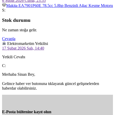
6 Şubat 2026 Cuma, 23:55
Makita EA7901P60E 78.5cc 5.8hp Benzinli Ağaç Kesme Motoru
S:
Stok durumu
Ne zaman stoğa gelir. 
Cevapla
Elektromarketim Yetkilisi
17 Şubat 2026 Salı, 14:40
Yetkili Cevabı
C:
Merhaba Sinan Bey,

Gelince haber ver butonuna tıklayarak güncel gelişmelerden 
haberdar olabilirsiniz.
E-Posta bültenine kayıt olun