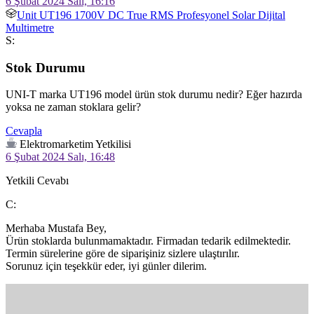
6 Şubat 2024 Salı, 16:16
Unit UT196 1700V DC True RMS Profesyonel Solar Dijital
Multimetre
S:
Stok Durumu
UNI-T marka UT196 model ürün stok durumu nedir? Eğer hazırda 
yoksa ne zaman stoklara gelir?
Cevapla
Elektromarketim Yetkilisi
6 Şubat 2024 Salı, 16:48
Yetkili Cevabı
C:
Merhaba Mustafa Bey,

Ürün stoklarda bulunmamaktadır. Firmadan tedarik edilmektedir. 
Termin sürelerine göre de siparişiniz sizlere ulaştırılır.

Sorunuz için teşekkür eder, iyi günler dilerim.