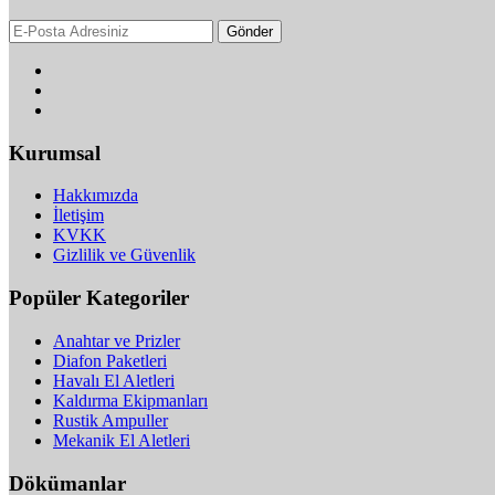
Gönder
Kurumsal
Hakkımızda
İletişim
KVKK
Gizlilik ve Güvenlik
Popüler Kategoriler
Anahtar ve Prizler
Diafon Paketleri
Havalı El Aletleri
Kaldırma Ekipmanları
Rustik Ampuller
Mekanik El Aletleri
Dökümanlar