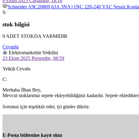
8 Ekim 2025 Çarşamba, 18:18
Schneider A9C20869 63A 3NA+1NC 220-240 VAC Sessiz Konta
S:
stok bilgisi
9 ADET STOKDA VARMIDIR
Cevapla
Elektromarketim Yetkilisi
23 Ekim 2025 Perşembe, 08:59
Yetkili Cevabı
C:
Merhaba İlhan Bey,

Mevcut stoklarımız sepete ekleyebildiğiniz kadardır. Sepete ekledikten 
Sorunuz için teşekkür eder, iyi günler dileriz.
E-Posta bültenine kayıt olun