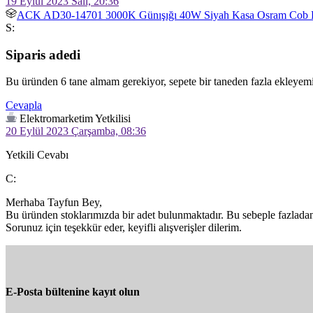
19 Eylül 2023 Salı, 20:36
ACK AD30-14701 3000K Günışığı 40W Siyah Kasa Osram Cob L
S:
Siparis adedi
Bu üründen 6 tane almam gerekiyor, sepete bir taneden fazla ekleyem
Cevapla
Elektromarketim Yetkilisi
20 Eylül 2023 Çarşamba, 08:36
Yetkili Cevabı
C:
Merhaba Tayfun Bey,

Bu üründen stoklarımızda bir adet bulunmaktadır. Bu sebeple fazladan 
Sorunuz için teşekkür eder, keyifli alışverişler dilerim.
E-Posta bültenine kayıt olun