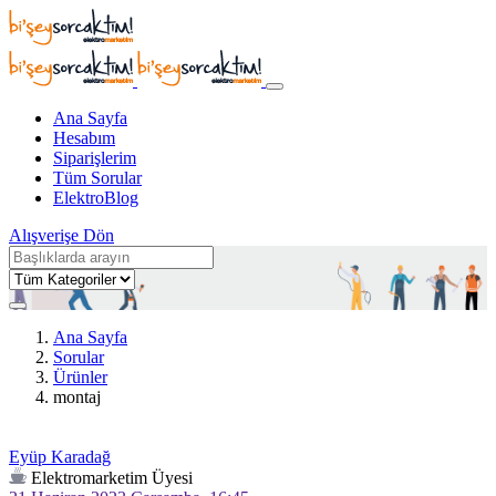
Ana Sayfa
Hesabım
Siparişlerim
Tüm Sorular
ElektroBlog
Alışverişe Dön
Ana Sayfa
Sorular
Ürünler
montaj
Eyüp Karadağ
Elektromarketim Üyesi