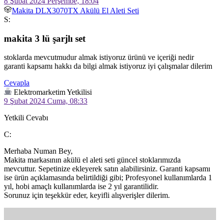
8 Şubat 2024 Perşembe, 18:04
Makita DLX3070TX Akülü El Aleti Seti
S:
makita 3 lü şarjlı set
stoklarda mevcutmudur almak istiyoruz ürünü ve içeriği nedir 
garanti kapsamı hakkı da bilgi almak istiyoruz iyi çalışmalar dilerim
Cevapla
Elektromarketim Yetkilisi
9 Şubat 2024 Cuma, 08:33
Yetkili Cevabı
C:
Merhaba Numan Bey,

Makita markasının akülü el aleti seti güncel stoklarımızda 
mevcuttur. Sepetinize ekleyerek satın alabilirsiniz. Garanti kapsamı 
ise ürün açıklamasında belirtildiği gibi; Profesyonel kullanımlarda 1 
yıl, hobi amaçlı kullanımlarda ise 2 yıl garantilidir.

Sorunuz için teşekkür eder, keyifli alışverişler dilerim.