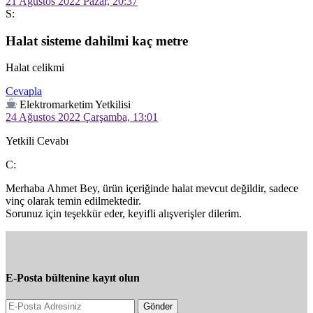
21 Ağustos 2022 Pazar, 20:37
S:
Halat sisteme dahilmi kaç metre
Halat celikmi 
Cevapla
Elektromarketim Yetkilisi
24 Ağustos 2022 Çarşamba, 13:01
Yetkili Cevabı
C:
Merhaba Ahmet Bey, ürün içeriğinde halat mevcut değildir, sadece 
vinç olarak temin edilmektedir.

Sorunuz için teşekkür eder, keyifli alışverişler dilerim.
E-Posta bültenine kayıt olun
Gönder