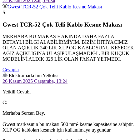
25 Kasım 2025 Salı, 09:34
Gwest TCR-52 Çok Telli Kablo Kesme Makası
S:
Gwest TCR-52 Çok Telli Kablo Kesme Makası
MERHABA BU MAKAS HAKINDA DAHA FAZLA 
DETAYLI BİLGİ ALABİLİRMİYİM. BİZİM İHTİYACIMIZ 
OLAN AÇIKLIK 240 LIK XLP OG KABLOSUNU KESECEK 
AĞIZ AÇIKLIĞINA ULAŞIP ULAŞMADIĞI . BİR KÜÇÜK 
MODELİNİ ALDIK 325 LİK OLAN FAKAT YETMEDİ.
Cevapla
Elektromarketim Yetkilisi
26 Kasım 2025 Çarşamba, 13:24
Yetkili Cevabı
C:
Merhaba Sercan Bey,

Gwest markasının bu makası 500 mm² kesme kapasitesine sahiptir. 
XLP OG kabloları kesmek için kullanılmaya uygundur.
