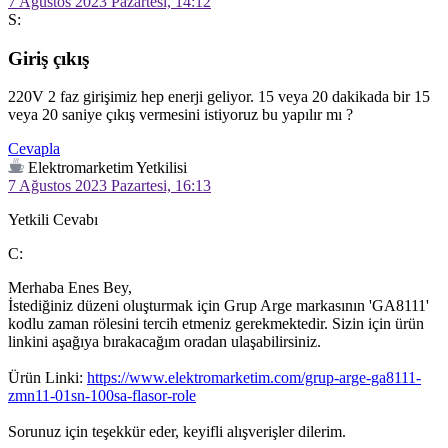
7 Ağustos 2023 Pazartesi, 14:12
S:
Giriş çıkış
220V 2 faz girişimiz hep enerji geliyor. 15 veya 20 dakikada bir 15 
veya 20 saniye çıkış vermesini istiyoruz bu yapılır mı ?
Cevapla
Elektromarketim Yetkilisi
7 Ağustos 2023 Pazartesi, 16:13
Yetkili Cevabı
C:
Merhaba Enes Bey,

İstediğiniz düzeni oluşturmak için Grup Arge markasının 'GA8111' 
kodlu zaman rölesini tercih etmeniz gerekmektedir. Sizin için ürün 
linkini aşağıya bırakacağım oradan ulaşabilirsiniz.

Ürün Linki: 
https://www.elektromarketim.com/grup-arge-ga8111-
zmn11-01sn-100sa-flasor-role
Sorunuz için teşekkür eder, keyifli alışverişler dilerim.