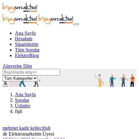
Ana Sayfa
Hesabım
Siparişlerim
Tüm Sorular
ElektroBlog
Alışverişe Dön
Ana Sayfa
Sorular
Ürünler
fişli
mehmet kadir kellecifişli
Elektromarketim Üyesi