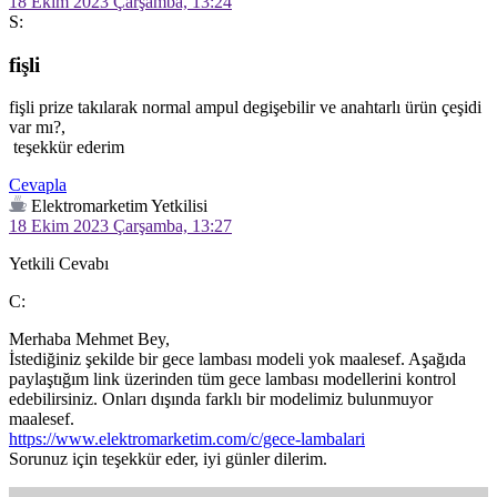
18 Ekim 2023 Çarşamba, 13:24
S:
fişli
fişli prize takılarak normal ampul degişebilir ve anahtarlı ürün çeşidi 
var mı?,

 teşekkür ederim
Cevapla
Elektromarketim Yetkilisi
18 Ekim 2023 Çarşamba, 13:27
Yetkili Cevabı
C:
Merhaba Mehmet Bey,

İstediğiniz şekilde bir gece lambası modeli yok maalesef. Aşağıda 
paylaştığım link üzerinden tüm gece lambası modellerini kontrol 
edebilirsiniz. Onları dışında farklı bir modelimiz bulunmuyor 
https://www.elektromarketim.com/c/gece-lambalari
Sorunuz için teşekkür eder, iyi günler dilerim.