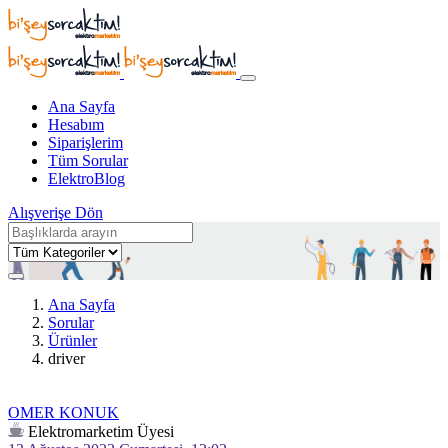
Ana Sayfa
Hesabım
Siparişlerim
Tüm Sorular
ElektroBlog
Alışverişe Dön
Ana Sayfa
Sorular
Ürünler
driver
OMER KONUK
Elektromarketim Üyesi