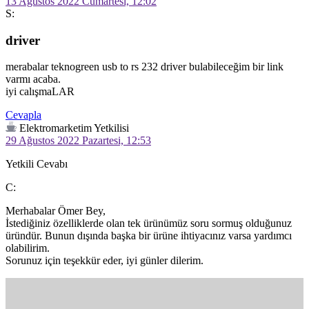
13 Ağustos 2022 Cumartesi, 12:02
S:
driver
merabalar teknogreen usb to rs 232 driver bulabileceğim bir link 
varmı acaba.

iyi calışmaLAR
Cevapla
Elektromarketim Yetkilisi
29 Ağustos 2022 Pazartesi, 12:53
Yetkili Cevabı
C:
Merhabalar Ömer Bey,

İstediğiniz özelliklerde olan tek ürünümüz soru sormuş olduğunuz 
üründür. Bunun dışında başka bir ürüne ihtiyacınız varsa yardımcı 
olabilirim.

Sorunuz için teşekkür eder, iyi günler dilerim.