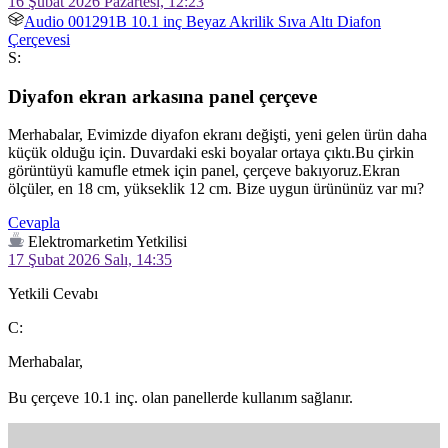
16 Şubat 2026 Pazartesi, 12:23
Audio 001291B 10.1 inç Beyaz Akrilik Sıva Altı Diafon
Çerçevesi
S:
Diyafon ekran arkasına panel çerçeve
Merhabalar, Evimizde diyafon ekranı değişti, yeni gelen ürün daha 
küçük olduğu için. Duvardaki eski boyalar ortaya çıktı.Bu çirkin 
görüntüyü kamufle etmek için panel, çerçeve bakıyoruz.Ekran 
ölçüler, en 18 cm, yükseklik 12 cm. Bize uygun ürününüz var mı? 
Cevapla
Elektromarketim Yetkilisi
17 Şubat 2026 Salı, 14:35
Yetkili Cevabı
C:
Merhabalar,

Bu çerçeve 10.1 inç. olan panellerde kullanım sağlanır.