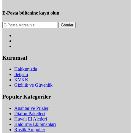
E-Posta bültenine kayıt olun
Gönder
Kurumsal
Hakkımızda
İletişim
KVKK
Gizlilik ve Güvenlik
Popüler Kategoriler
Anahtar ve Prizler
Diafon Paketleri
Havalı El Aletleri
Kaldırma Ekipmanları
Rustik Ampuller