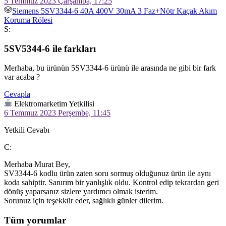
5 Temmuz 2023 Çarşamba, 17:25
Siemens 5SV3344-6 40A 400V 30mA 3 Faz+Nötr Kaçak Akım
Koruma Rölesi
S:
5SV5344-6 ile farkları
Merhaba, bu ürünün 5SV3344-6 ürünü ile arasında ne gibi bir fark 
var acaba ? 
Cevapla
Elektromarketim Yetkilisi
6 Temmuz 2023 Perşembe, 11:45
Yetkili Cevabı
C:
Merhaba Murat Bey,

SV3344-6 kodlu ürün zaten soru sormuş olduğunuz ürün ile aynı 
koda sahiptir. Sanırım bir yanlışlık oldu. Kontrol edip tekrardan geri 
dönüş yaparsanız sizlere yardımcı olmak isterim.

Sorunuz için teşekkür eder, sağlıklı günler dilerim.
Tüm yorumlar