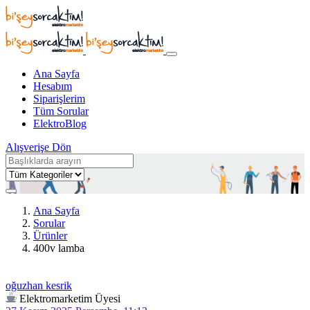
Ana Sayfa
Hesabım
Siparişlerim
Tüm Sorular
ElektroBlog
Alışverişe Dön
Ana Sayfa
Sorular
Ürünler
400v lamba
oğuzhan kesrik
Elektromarketim Üyesi