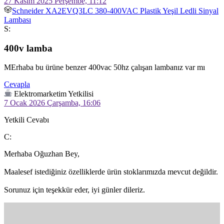
27 Kasım 2025 Perşembe, 11:12
Schneider XA2EVQ3LC 380-400VAC Plastik Yeşil Ledli Sinyal
Lambası
S:
400v lamba
Cevapla
Elektromarketim Yetkilisi
7 Ocak 2026 Çarşamba, 16:06
Yetkili Cevabı
C:
Merhaba Oğuzhan Bey,

Maalesef istediğiniz özelliklerde ürün stoklarımızda mevcut değildir.

Sorunuz için teşekkür eder, iyi günler dileriz.