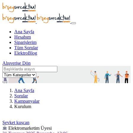
Ana Sayfa
Hesabım
Siparişlerim
Tüm Sorular
ElektroBlog
Alışverişe Dön
Ana Sayfa
Sorular
Kampanyalar
Kurulum
Şevket kuşcan
Elektromarketim Üyesi